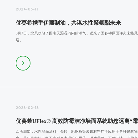
2024-03-11
优葵希携手伊藤制油，共谋水性聚氨酯未来
3月7日，北风吹散了回南天湿湿闷闷的潮气，送来了因各种原因许久未能
迎。
2023-02-13
优葵希UFlex® 高效防霉洁净墙面系统助您远离“霉
众所周知，水性墙面涂料、瓷砖、彩钢板等装饰材料广泛应用于各种建筑物