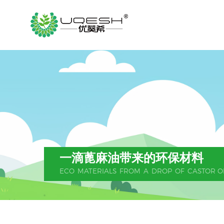
一
滴
蓖
麻
油
带
来
的
环
保
材
料
ECO
MATERIALS
FROM
A
DROP
OF
CASTOR O