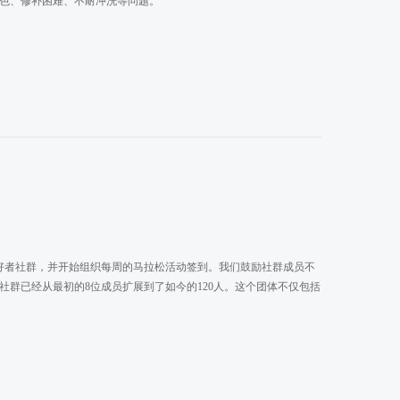
色、修补困难、不耐冲洗等问题。
松爱好者社群，并开始组织每周的马拉松活动签到。我们鼓励社群成员不
群已经从最初的8位成员扩展到了如今的120人。这个团体不仅包括