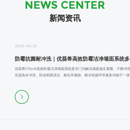
NEWS CENTER
新闻资讯
2023-03-21
防霉抗菌耐冲洗｜优葵希高效防霉洁净墙面系统多
优葵希UFlex®高效防霉洁净墙面系统是专门为解决墙面滋生霉菌、不耐
压温热水冲洗、防涂鸦易清洁、耐化学腐蚀、耐冷热循环等诸多功能于一身