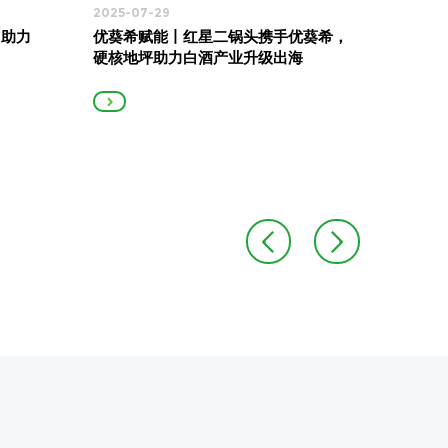
2025-07-29
2025
，助力
优葵希赋能丨红星二锅头携手优葵希，
优葵
硬核地坪助力白酒产业升级出海
牢筑