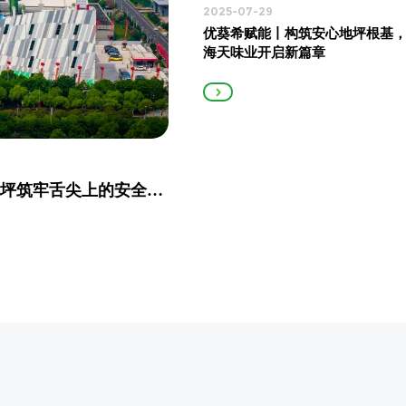
2025-07-29
毫米级精度把控，为海康
优葵希赋能丨构筑安心地坪根基
坪筑牢智造根基
海天味业开启新篇章
优葵希赋能丨祯祥食品携手优葵希，用专业地坪筑牢舌尖上的安全防线