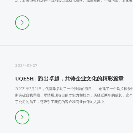
房，若装饰材料选择不当则会出现粉化脱落、滋生霉菌、不耐污渍、老化变
2024-01-27
UQESH | 跑出卓越，共铸企业文化的精彩篇章
在2021年2月24日，优葵希启动了一个独特的项目——创建了一个马拉
断突破自我界限，尽情展现各自的才实力和毅力，历经近两年的成长，这个社
了公司的员工，还吸引了我们的客户和商业伙伴加入其中。